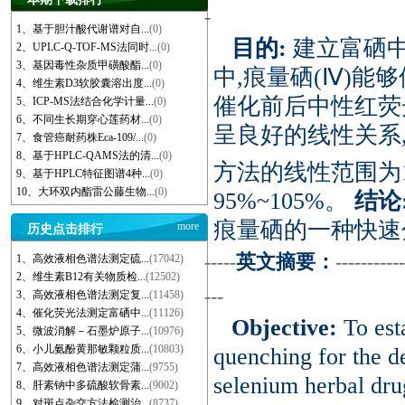
-
1、基于胆汁酸代谢谱对自...
(0)
目的:
建立富硒
2、UPLC-Q-TOF-MS法同时...
(0)
3、基因毒性杂质甲磺酸酯...
(0)
中,痕量硒(Ⅳ)能
4、维生素D3软胶囊溶出度...
(0)
催化前后中性红荧
5、ICP-MS法结合化学计量...
(0)
6、不同生长期穿心莲药材...
(0)
呈良好的线性关系
7、食管癌耐药株Eca-109/...
(0)
8、基于HPLC-QAMS法的清...
(0)
方法的线性范围为12~
9、基于HPLC特征图谱4种...
(0)
10、大环双内酯雷公藤生物...
(0)
95%~105%。
结论
痕量硒的一种快速
more
历史点击排行
-----
英文摘要：
-----------
1、高效液相色谱法测定硫...
(17042)
2、维生素B12有关物质检...
(12502)
---
3、高效液相色谱法测定复...
(11458)
4、催化荧光法测定富硒中...
(11126)
Objective:
To est
5、微波消解－石墨炉原子...
(10976)
6、小儿氨酚黄那敏颗粒质...
(10803)
quenching for the d
7、高效液相色谱法测定蒲...
(9755)
selenium herbal dru
8、肝素钠中多硫酸软骨素...
(9002)
9、对斑点杂交方法检测治...
(8737)