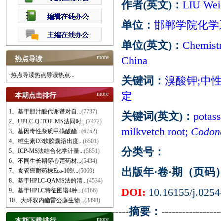
作者(英文)：
LIU Wei-
单位：
邯郸学院化学系,
单位(英文)：
Chemist
more
China
热点导读
·热点导读热点导读热点...
关键词：
溴酸钾;中性
定
more
本期点击排行
1、基于胆汁酸代谢谱对自...
(7737)
关键词(英文)：
potass
2、UPLC-Q-TOF-MS法同时...
(7472)
milkvetch root;
Codond
3、基因毒性杂质甲磺酸酯...
(6752)
4、维生素D3软胶囊溶出度...
(6501)
分类号：
5、ICP-MS法结合化学计量...
(5851)
6、不同生长期穿心莲药材...
(5434)
出版年·卷·期（页码
7、食管癌耐药株Eca-109/...
(5069)
8、基于HPLC-QAMS法的清...
(4534)
DOI:
10.16155/j.0254
9、基于HPLC特征图谱4种...
(4166)
10、大环双内酯雷公藤生物...
(3898)
-----
摘要：
-----------------
more
本期下载排行