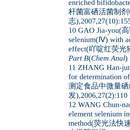
enriched bifid
杆菌富硒活菌制剂
志),2007,27(10):15
10 GAO Jia-you(高甲
selenium(Ⅳ) with ac
effect(吖啶红
Part B
(
Chem Anal
)
11 ZHANG Han-jun
for determination
测定食品中微量硒
发),2006,27(2):110
12 WANG Chun-na(王
element selenium in
method(荧光法