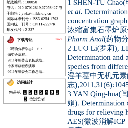
1 SHEN-TU Chao
邮政编码：100050
电话：010-67012819,67058427
电
et al
. Determination
子邮箱：
ywfx@nifdc.org.cn
concentration grap
国际标准刊号：ISSN 0254-1793
国内统一刊号：CN 11-2224/R
浓缩富集石墨炉原
邮发代号：2-237
Pharm Anal
(药物分析
more
下载专区
2 LUO Li(罗莉), 
·《药物分析杂志》《中...
·编委会章程...
Determination and a
·2011年编委会表扬成绩...
species from diff
·专家审稿程序演示...
·2011年编委会工作总结...
淫羊藿中无机元素
访问统计
志),2011,31(6):104
3 YAN Qing-hua
1
5
1
5
4
9
3
您是第
3
位浏览者
娟). Determination o
drugs for relieving
AES(微波消解IC