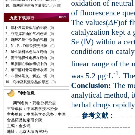
oxidation of neutra
10、血塞通注射液含量测定...
(8718)
of fluorescence quen
more
历史下载排行
The values(
ΔF
)of f
1、厚朴及其疑似品的比较...
(0)
catalyzation kept a 
2、豆蔻挥发油的气相色谱...
(0)
Se (Ⅳ) within a cert
3、麻醉乙醚中杂质的气相...
(0)
4、N．B．D原位荧光法测...
(0)
conditions on catal
5、碱性染料比色法在药物...
(0)
6、离子选择性电极在药物...
(0)
linear range of the
7、氯胺酮在动物组织中的...
(0)
8、苯甲醇对青霉素钾水溶...
(0)
-1
was 5.2 μg·L
. Th
9、非甾体消炎、解热、镇...
(0)
10、乌梅及其混杂品的形态...
(0)
Conclusion:
The me
analytical method, i
刊物信息
herbal drugs rapidly
期刊名称：药物分析杂志
主管单位：中国科学技术协会
-----
-------
参考文献：
主办单位：中国药学会
承办：中国
食品药品检定研究院
-----------------------
主编：金少鸿
地址：北京天坛西里2号