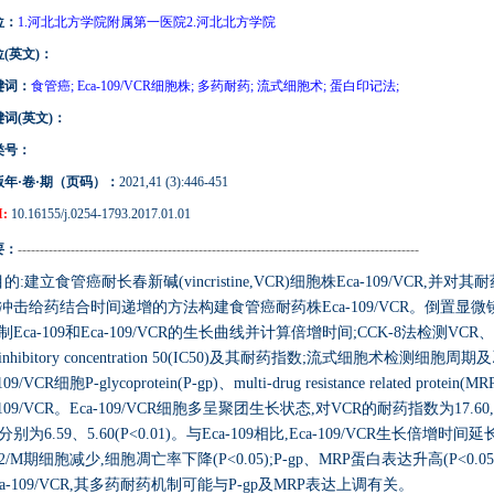
位：
1.河北北方学院附属第一医院2.河北北方学院
(英文)：
键词：
食管癌; Eca-109/VCR细胞株; 多药耐药; 流式细胞术; 蛋白印记法;
词(英文)：
类号：
版年·卷·期（页码）：
2021,41 (3):446-451
:
10.16155/j.0254-1793.2017.01.01
要：
-------------------------------------------------------------------------------------------
的:建立食管癌耐长春新碱(vincristine,VCR)细胞株Eca-109/VCR
冲击给药结合时间递增的方法构建食管癌耐药株Eca-109/VCR。倒置显微镜下
Eca-109和Eca-109/VCR的生长曲线并计算倍增时间;CCK-8法检测VCR、fluorour
nhibitory concentration 50(IC50)及其耐药指数;流式细胞术检测细胞周
109/VCR细胞P-glycoprotein(P-gp)、multi-drug resistance relate
-109/VCR。Eca-109/VCR细胞多呈聚团生长状态,对VCR的耐药指数为17.
别为6.59、5.60(P<0.01)。与Eca-109相比,Eca-109/VCR生长倍增
G2/M期细胞减少,细胞凋亡率下降(P<0.05);P-gp、MRP蛋白表达升高(P<
ca-109/VCR,其多药耐药机制可能与P-gp及MRP表达上调有关。