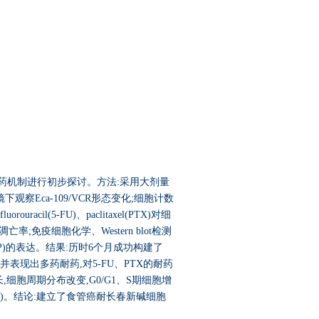
,并对其耐药机制进行初步探讨。方法:采用大剂量
观察Eca-109/VCR形态变化;细胞计数
acil(5-FU)、paclitaxel(PTX)对细
期及凋亡率;免疫细胞化学、Western blot检测
d protein(MRP)的表达。结果:历时6个月成功构建了
60,并表现出多药耐药,对5-FU、PTX的耐药
时间延长,细胞周期分布改变,G0/G1、S期细胞增
0.05)。结论:建立了食管癌耐长春新碱细胞