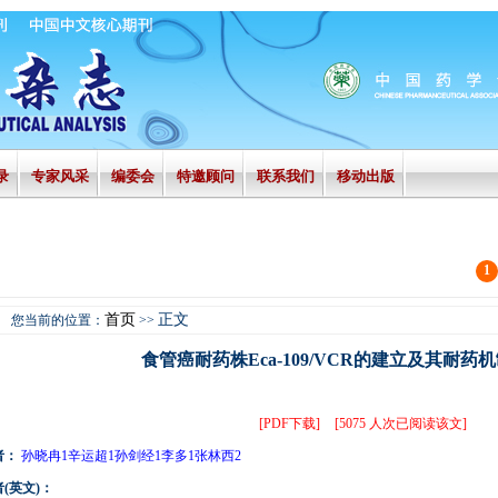
录
专家风采
编委会
特邀顾问
联系我们
移动出版
1
首页
正文
您当前的位置：
>>
食管癌耐药株Eca-109/VCR的建立及其耐药
[PDF下载]
[5075 人次已阅读该文]
者：
孙晓冉1辛运超1孙剑经1李多1张林西2
(英文)：