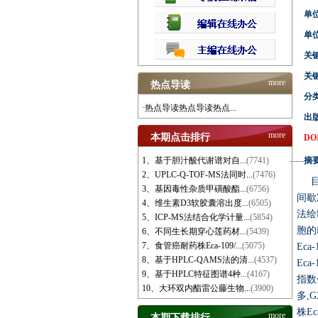
单
单位
关
关键
more
热点导读
分
·热点导读热点导读热点...
出
more
本期点击排行
DOI
1、基于胆汁酸代谢谱对自...
(7741)
-----
摘
2、UPLC-Q-TOF-MS法同时...
(7476)
目
3、基因毒性杂质甲磺酸酯...
(6756)
间歇
4、维生素D3软胶囊溶出度...
(6505)
法绘制
5、ICP-MS法结合化学计量...
(5854)
胞的i
6、不同生长期穿心莲药材...
(5439)
7、食管癌耐药株Eca-109/...
(5075)
Eca-
8、基于HPLC-QAMS法的清...
(4537)
Eca
9、基于HPLC特征图谱4种...
(4167)
指数分
10、大环双内酯雷公藤生物...
(3900)
多,
株E
more
本期下载排行