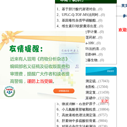
-----
英
1、基于胆汁酸代谢谱对自...
(0)
2、UPLC-Q-TOF-MS法同时...
(0)
-----
参
3、基因毒性杂质甲磺酸酯...
(0)
4、维生素D3软胶囊溶出度...
(0)
欢迎
5、ICP-MS法结合化学计量...
(0)
6、不同生长期穿心莲药材...
(0)
7、食管癌耐药株Eca-109/...
(0)
8、基于HPLC-QAMS法的清...
(0)
9、基于HPLC特征图谱4种...
(0)
10、大环双内酯雷公藤生物...
(0)
more
历史点击排行
1、高效液相色谱法测定硫...
(17043)
2、维生素B12有关物质检...
(12504)
3、高效液相色谱法测定复...
(11459)
4、催化荧光法测定富硒中...
(11129)
关闭
5、微波消解－石墨炉原子...
(10977)
6、小儿氨酚黄那敏颗粒质...
(10804)
7、高效液相色谱法测定蒲...
(9757)
8、肝素钠中多硫酸软骨素...
(9004)
9、对斑点杂交方法检测治...
(8738)