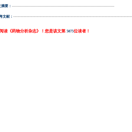
文摘要：
---------------------------------------------------------------------------------------
--------------------------------------------------------------------------------
考文献：
阅读《药物分析杂志》！您是该文第
位读者！
5075