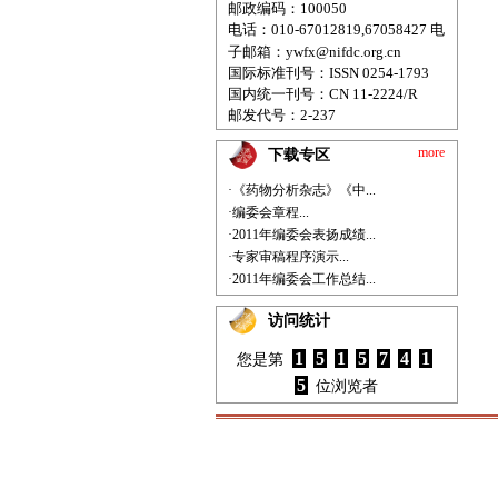
邮政编码：100050
电话：010-67012819,67058427
电
子邮箱：
ywfx@nifdc.org.cn
国际标准刊号：ISSN 0254-1793
国内统一刊号：CN 11-2224/R
邮发代号：2-237
more
下载专区
·《药物分析杂志》《中...
·编委会章程...
·2011年编委会表扬成绩...
·专家审稿程序演示...
·2011年编委会工作总结...
访问统计
1
5
1
5
7
4
1
您是第
5
位浏览者