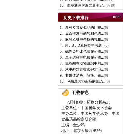
10、血塞通注射液含量测定...
(8719)
more
历史下载排行
1、厚朴及其疑似品的比较...
(0)
2、豆蔻挥发油的气相色谱...
(0)
3、麻醉乙醚中杂质的气相...
(0)
4、N．B．D原位荧光法测...
(0)
5、碱性染料比色法在药物...
(0)
6、离子选择性电极在药物...
(0)
7、氯胺酮在动物组织中的...
(0)
8、苯甲醇对青霉素钾水溶...
(0)
9、非甾体消炎、解热、镇...
(0)
10、乌梅及其混杂品的形态...
(0)
刊物信息
期刊名称：药物分析杂志
主管单位：中国科学技术协会
主办单位：中国药学会
承办：中国
食品药品检定研究院
主编：金少鸿
地址：北京天坛西里2号