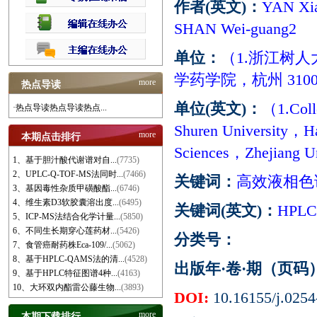
作者(英文)：
YAN Xi
SHAN Wei-guang2
单位：
（1.浙江树人
学药学院，杭州 3100
more
热点导读
单位(英文)：
（1.Coll
·热点导读热点导读热点...
Shuren University，H
more
本期点击排行
Sciences，Zhejiang U
1、基于胆汁酸代谢谱对自...
(7735)
2、UPLC-Q-TOF-MS法同时...
(7466)
关键词：
高效液相色
3、基因毒性杂质甲磺酸酯...
(6746)
4、维生素D3软胶囊溶出度...
(6495)
关键词(英文)：
HPLC t
5、ICP-MS法结合化学计量...
(5850)
6、不同生长期穿心莲药材...
(5426)
分类号：
7、食管癌耐药株Eca-109/...
(5062)
8、基于HPLC-QAMS法的清...
(4528)
出版年·卷·期（页码
9、基于HPLC特征图谱4种...
(4163)
10、大环双内酯雷公藤生物...
(3893)
DOI:
10.16155/j.0254
more
本期下载排行