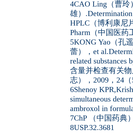
4CAO Ling（曹玲
雄）.Determination of
HPLC（博利康尼片
Pharm（中国医药
5KONG Yao（孔
蕾），et al.Determinat
related subst
含量并检查有关物质）.W
志），2009，24（
6Shenoy KPR,Krish
simultaneous determ
ambroxol in form
7ChP （中国药典）.
8USP.32.3681