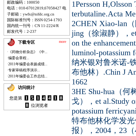
1Persson H,Olsson 
邮政编码：100050
电话：010-67012819,67058427
电
terbutaline.Acta 
子邮箱：
ywfx@nifdc.org.cn
国际标准刊号：ISSN 0254-1793
2CHEN Xiao-l
国内统一刊号：CN 11-2224/R
jing（徐淑静），et al.D
邮发代号：2-237
on the enhancement
more
下载专区
luminol-potassium
·《药物分析杂志》《中...
·编委会章程...
纳米银对鲁米诺-
·2011年编委会表扬成绩...
布他林）.Chin J 
·专家审稿程序演示...
·2011年编委会工作总结...
1662
访问统计
3HE Shu-hua（
1
5
1
4
4
1
8
您是第
戈），et al.Study on 
8
位浏览者
potassium ferric
特布他林化学发光体系
报），2004，23（