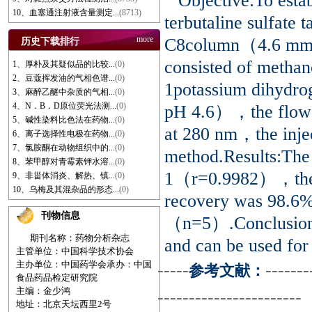
Objective:To esta
10、血塞通注射液含量测定...
(8713)
terbutaline sulfate
more
C8column（4.6 mm
历史下载排行
consisted of meth
1、厚朴及其疑似品的比较...
(0)
2、豆蔻挥发油的气相色谱...
(0)
1potassium dihydrog
3、麻醉乙醚中杂质的气相...
(0)
4、N．B．D原位荧光法测...
(0)
pH 4.6），the flow 
5、碱性染料比色法在药物...
(0)
at 280 nm，the inje
6、离子选择性电极在药物...
(0)
7、氯胺酮在动物组织中的...
(0)
method.Results:The
8、苯甲醇对青霉素钾水溶...
(0)
1（r=0.9982），the l
9、非甾体消炎、解热、镇...
(0)
10、乌梅及其混杂品的形态...
(0)
recovery was 98.
刊物信息
（n=5）.Conclusion:
期刊名称：药物分析杂志
and can be used for 
主管单位：中国科学技术协会
主办单位：中国药学会
承办：中国
-----
-------
参考文献：
食品药品检定研究院
主编：金少鸿
-----------------------
地址：北京天坛西里2号