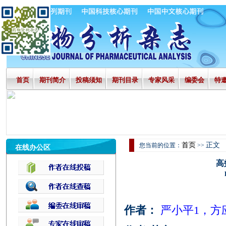
首页
期刊简介
投稿须知
期刊目录
专家风采
编委会
特
首页
正文
您当前的位置：
>>
在线办公区
高
作者：
严小平1，方应