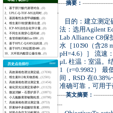
-----
摘要：
-----------------
1、基于胆汁酸代谢谱对自...
(0)
-
2、UPLC-Q-TOF-MS法同时...
(0)
3、基因毒性杂质甲磺酸酯...
(0)
目的：建立测定
4、维生素D3软胶囊溶出度...
(0)
法：选用Agilent Ec
5、ICP-MS法结合化学计量...
(0)
6、不同生长期穿心莲药材...
(0)
Lab Alliance 
7、食管癌耐药株Eca-109/...
(0)
8、基于HPLC-QAMS法的清...
(0)
水［10∶90（含28
9、基于HPLC特征图谱4种...
(0)
pH=4.6）］ 流速：
10、大环双内酯雷公藤生物...
(0)
μL 柱温：室温。结果
more
历史点击排行
1（r=0.9982） 
1、高效液相色谱法测定硫...
(17036)
间，RSD 在0.3
2、维生素B12有关物质检...
(12501)
3、高效液相色谱法测定复...
(11454)
准确可靠，可用于
4、催化荧光法测定富硒中...
(11123)
5、微波消解－石墨炉原子...
(10971)
-----
英文摘要：
-----------
6、小儿氨酚黄那敏颗粒质...
(10798)
7、高效液相色谱法测定蒲...
(9753)
---
8、肝素钠中多硫酸软骨素...
(8999)
9、对斑点杂交方法检测治...
(8733)