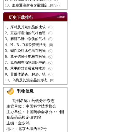
10、血塞通注射液含量测定...
(8727)
more
历史下载排行
1、厚朴及其疑似品的比较...
(0)
2、豆蔻挥发油的气相色谱...
(0)
3、麻醉乙醚中杂质的气相...
(0)
4、N．B．D原位荧光法测...
(0)
5、碱性染料比色法在药物...
(0)
6、离子选择性电极在药物...
(0)
7、氯胺酮在动物组织中的...
(0)
8、苯甲醇对青霉素钾水溶...
(0)
9、非甾体消炎、解热、镇...
(0)
10、乌梅及其混杂品的形态...
(0)
刊物信息
期刊名称：药物分析杂志
主管单位：中国科学技术协会
主办单位：中国药学会
承办：中国
食品药品检定研究院
主编：金少鸿
地址：北京天坛西里2号