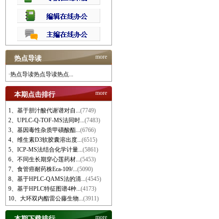
more
热点导读
·热点导读热点导读热点...
more
本期点击排行
1、基于胆汁酸代谢谱对自...
(7749)
2、UPLC-Q-TOF-MS法同时...
(7483)
3、基因毒性杂质甲磺酸酯...
(6766)
4、维生素D3软胶囊溶出度...
(6515)
5、ICP-MS法结合化学计量...
(5861)
6、不同生长期穿心莲药材...
(5453)
7、食管癌耐药株Eca-109/...
(5090)
8、基于HPLC-QAMS法的清...
(4545)
9、基于HPLC特征图谱4种...
(4173)
10、大环双内酯雷公藤生物...
(3911)
more
本期下载排行