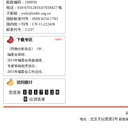
邮政编码：100050
电话：010-67012819,67058427
电
子邮箱：
ywfx@nifdc.org.cn
国际标准刊号：ISSN 0254-1793
国内统一刊号：CN 11-2224/R
邮发代号：2-237
more
下载专区
·《药物分析杂志》《中...
·编委会章程...
·2011年编委会表扬成绩...
·专家审稿程序演示...
·2011年编委会工作总结...
访问统计
1
5
1
7
5
2
8
您是第
8
位浏览者
北京天坛西里2号
地址：
邮政编