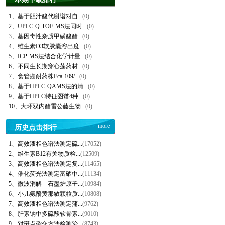
1、基于胆汁酸代谢谱对自...
(0)
2、UPLC-Q-TOF-MS法同时...
(0)
3、基因毒性杂质甲磺酸酯...
(0)
4、维生素D3软胶囊溶出度...
(0)
5、ICP-MS法结合化学计量...
(0)
6、不同生长期穿心莲药材...
(0)
7、食管癌耐药株Eca-109/...
(0)
8、基于HPLC-QAMS法的清...
(0)
9、基于HPLC特征图谱4种...
(0)
10、大环双内酯雷公藤生物...
(0)
more
历史点击排行
1、高效液相色谱法测定硫...
(17052)
2、维生素B12有关物质检...
(12509)
3、高效液相色谱法测定复...
(11465)
4、催化荧光法测定富硒中...
(11134)
5、微波消解－石墨炉原子...
(10984)
6、小儿氨酚黄那敏颗粒质...
(10808)
7、高效液相色谱法测定蒲...
(9762)
8、肝素钠中多硫酸软骨素...
(9010)
9、对斑点杂交方法检测治...
(8743)