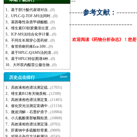
---
1、基于胆汁酸代谢谱对自...
(0)
-----
-------
参考文献：
2、UPLC-Q-TOF-MS法同时...
(0)
-----------------------
3、基因毒性杂质甲磺酸酯...
(0)
4、维生素D3软胶囊溶出度...
(0)
5、ICP-MS法结合化学计量...
(0)
欢迎阅读《药物分析杂志》！您
6、不同生长期穿心莲药材...
(0)
7、食管癌耐药株Eca-109/...
(0)
8、基于HPLC-QAMS法的清...
(0)
9、基于HPLC特征图谱4种...
(0)
10、大环双内酯雷公藤生物...
(0)
more
历史点击排行
1、高效液相色谱法测定硫...
(17051)
2、维生素B12有关物质检...
(12509)
3、高效液相色谱法测定复...
(11465)
4、催化荧光法测定富硒中...
(11134)
5、微波消解－石墨炉原子...
(10984)
6、小儿氨酚黄那敏颗粒质...
(10808)
7、高效液相色谱法测定蒲...
(9762)
8、肝素钠中多硫酸软骨素...
(9009)
9、对斑点杂交方法检测治...
(8743)