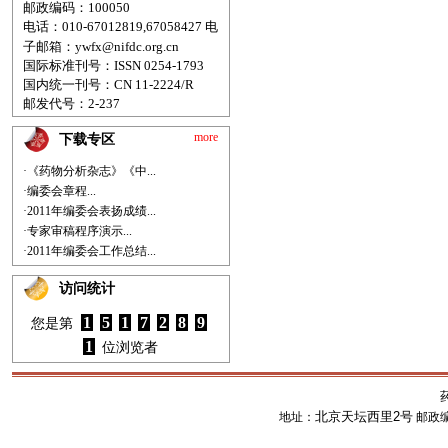
邮政编码：100050
电话：010-67012819,67058427
电
子邮箱：
ywfx@nifdc.org.cn
国际标准刊号：ISSN 0254-1793
国内统一刊号：CN 11-2224/R
邮发代号：2-237
more
下载专区
·《药物分析杂志》《中...
·编委会章程...
·2011年编委会表扬成绩...
·专家审稿程序演示...
·2011年编委会工作总结...
访问统计
1
5
1
7
2
8
9
您是第
1
位浏览者
北京天坛西里2号
地址：
邮政编