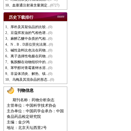
10、血塞通注射液含量测定...
(8727)
more
历史下载排行
1、厚朴及其疑似品的比较...
(0)
2、豆蔻挥发油的气相色谱...
(0)
3、麻醉乙醚中杂质的气相...
(0)
4、N．B．D原位荧光法测...
(0)
5、碱性染料比色法在药物...
(0)
6、离子选择性电极在药物...
(0)
7、氯胺酮在动物组织中的...
(0)
8、苯甲醇对青霉素钾水溶...
(0)
9、非甾体消炎、解热、镇...
(0)
10、乌梅及其混杂品的形态...
(0)
刊物信息
期刊名称：药物分析杂志
主管单位：中国科学技术协会
主办单位：中国药学会
承办：中国
食品药品检定研究院
主编：金少鸿
地址：北京天坛西里2号