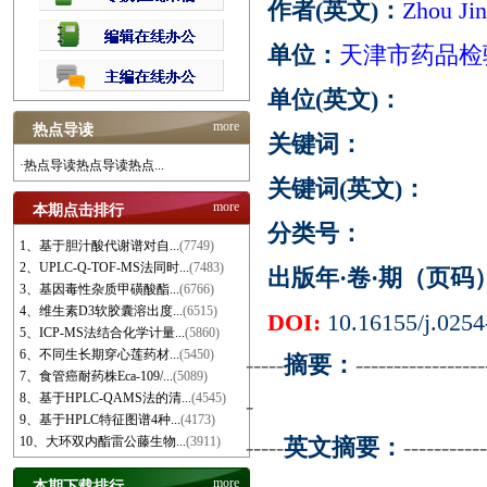
作者(英文)：
Zhou Jin
单位：
天津市药品检
单位(英文)：
more
热点导读
关键词：
·热点导读热点导读热点...
关键词(英文)：
more
本期点击排行
分类号：
1、基于胆汁酸代谢谱对自...
(7749)
2、UPLC-Q-TOF-MS法同时...
(7483)
出版年·卷·期（页码
3、基因毒性杂质甲磺酸酯...
(6766)
4、维生素D3软胶囊溶出度...
(6515)
DOI:
10.16155/j.0254
5、ICP-MS法结合化学计量...
(5860)
6、不同生长期穿心莲药材...
(5450)
-----
摘要：
-----------------
7、食管癌耐药株Eca-109/...
(5089)
8、基于HPLC-QAMS法的清...
(4545)
-
9、基于HPLC特征图谱4种...
(4173)
10、大环双内酯雷公藤生物...
(3911)
-----
英文摘要：
-----------
more
本期下载排行