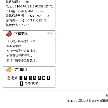
邮政编码：100050
电话：010-67012819,67058427
电
子邮箱：
ywfx@nifdc.org.cn
国际标准刊号：ISSN 0254-1793
国内统一刊号：CN 11-2224/R
邮发代号：2-237
more
下载专区
·《药物分析杂志》《中...
·编委会章程...
·2011年编委会表扬成绩...
·专家审稿程序演示...
·2011年编委会工作总结...
访问统计
1
5
1
6
3
0
1
您是第
1
位浏览者
北京天坛西里2号
地址：
邮政编