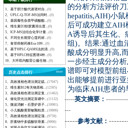
的分析方法评价刀豆蛋
1、基于胆汁酸代谢谱对自...
(0)
hepatitis,AI
2、UPLC-Q-TOF-MS法同时...
(0)
3、基因毒性杂质甲磺酸酯...
(0)
后可成功建立AIH模
4、维生素D3软胶囊溶出度...
(0)
5、ICP-MS法结合化学计量...
(0)
A诱导后其生化、
6、不同生长期穿心莲药材...
(0)
组)。结果:通过
7、食管癌耐药株Eca-109/...
(0)
8、基于HPLC-QAMS法的清...
(0)
酸成分明显升高,
9、基于HPLC特征图谱4种...
(0)
一步经主成分分析
10、大环双内酯雷公藤生物...
(0)
谱即可对模型前组
more
历史点击排行
出能够提前进行亚
1、高效液相色谱法测定硫...
(17047)
为临床AIH患者
2、维生素B12有关物质检...
(12505)
3、高效液相色谱法测定复...
(11462)
-----
英文摘要：
-----------
4、催化荧光法测定富硒中...
(11132)
5、微波消解－石墨炉原子...
(10981)
---
6、小儿氨酚黄那敏颗粒质...
(10806)
7、高效液相色谱法测定蒲...
(9759)
-----
-------
参考文献：
8、肝素钠中多硫酸软骨素...
(9006)
9、对斑点杂交方法检测治...
(8741)