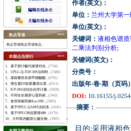
作者(英文)：
单位：
兰州大学第一
单位(英文)：
more
热点导读
关键词：
液相色谱质谱
·热点导读热点导读热点...
二乘法判别分析;
more
本期点击排行
关键词(英文)：
1、基于胆汁酸代谢谱对自...
(7744)
分类号：
2、UPLC-Q-TOF-MS法同时...
(7480)
3、基因毒性杂质甲磺酸酯...
(6761)
出版年·卷·期（页码
4、维生素D3软胶囊溶出度...
(6511)
5、ICP-MS法结合化学计量...
(5858)
DOI:
10.16155/j.0254
6、不同生长期穿心莲药材...
(5443)
7、食管癌耐药株Eca-109/...
(5083)
-----
摘要：
-----------------
8、基于HPLC-QAMS法的清...
(4541)
9、基于HPLC特征图谱4种...
(4170)
-
10、大环双内酯雷公藤生物...
(3905)
目的:采用液相色
more
本期下载排行