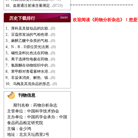
-----------------------
10、血塞通注射液含量测定...
(8723)
more
历史下载排行
欢迎阅读《药物分析杂志》！您
1、厚朴及其疑似品的比较...
(0)
2、豆蔻挥发油的气相色谱...
(0)
3、麻醉乙醚中杂质的气相...
(0)
4、N．B．D原位荧光法测...
(0)
5、碱性染料比色法在药物...
(0)
6、离子选择性电极在药物...
(0)
7、氯胺酮在动物组织中的...
(0)
8、苯甲醇对青霉素钾水溶...
(0)
9、非甾体消炎、解热、镇...
(0)
10、乌梅及其混杂品的形态...
(0)
刊物信息
期刊名称：药物分析杂志
主管单位：中国科学技术协会
主办单位：中国药学会
承办：中国
食品药品检定研究院
主编：金少鸿
地址：北京天坛西里2号