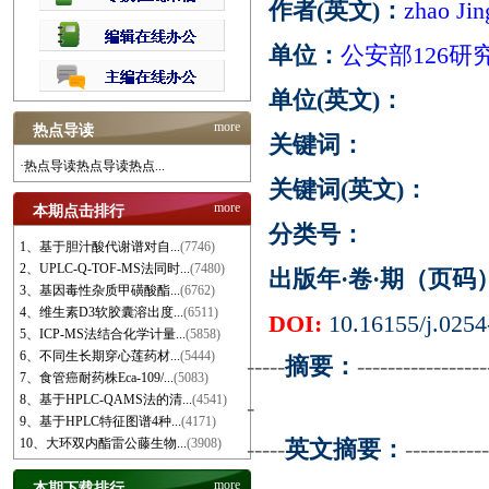
作者(英文)：
zhao Jin
单位：
公安部126研
单位(英文)：
more
热点导读
关键词：
·热点导读热点导读热点...
关键词(英文)：
more
本期点击排行
分类号：
1、基于胆汁酸代谢谱对自...
(7746)
2、UPLC-Q-TOF-MS法同时...
(7480)
出版年·卷·期（页码
3、基因毒性杂质甲磺酸酯...
(6762)
4、维生素D3软胶囊溶出度...
(6511)
DOI:
10.16155/j.0254
5、ICP-MS法结合化学计量...
(5858)
6、不同生长期穿心莲药材...
(5444)
-----
摘要：
-----------------
7、食管癌耐药株Eca-109/...
(5083)
8、基于HPLC-QAMS法的清...
(4541)
-
9、基于HPLC特征图谱4种...
(4171)
10、大环双内酯雷公藤生物...
(3908)
-----
英文摘要：
-----------
more
本期下载排行