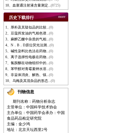
10、血塞通注射液含量测定...
(8725)
more
历史下载排行
1、厚朴及其疑似品的比较...
(0)
2、豆蔻挥发油的气相色谱...
(0)
3、麻醉乙醚中杂质的气相...
(0)
4、N．B．D原位荧光法测...
(0)
5、碱性染料比色法在药物...
(0)
6、离子选择性电极在药物...
(0)
7、氯胺酮在动物组织中的...
(0)
8、苯甲醇对青霉素钾水溶...
(0)
9、非甾体消炎、解热、镇...
(0)
10、乌梅及其混杂品的形态...
(0)
刊物信息
期刊名称：药物分析杂志
主管单位：中国科学技术协会
主办单位：中国药学会
承办：中国
食品药品检定研究院
主编：金少鸿
地址：北京天坛西里2号