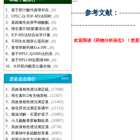
---
1、基于胆汁酸代谢谱对自...
(0)
-----
-------
参考文献：
2、UPLC-Q-TOF-MS法同时...
(0)
-----------------------
3、基因毒性杂质甲磺酸酯...
(0)
4、维生素D3软胶囊溶出度...
(0)
5、ICP-MS法结合化学计量...
(0)
欢迎阅读《药物分析杂志》！您
6、不同生长期穿心莲药材...
(0)
7、食管癌耐药株Eca-109/...
(0)
8、基于HPLC-QAMS法的清...
(0)
9、基于HPLC特征图谱4种...
(0)
10、大环双内酯雷公藤生物...
(0)
more
历史点击排行
1、高效液相色谱法测定硫...
(17048)
2、维生素B12有关物质检...
(12507)
3、高效液相色谱法测定复...
(11462)
4、催化荧光法测定富硒中...
(11132)
5、微波消解－石墨炉原子...
(10982)
6、小儿氨酚黄那敏颗粒质...
(10807)
7、高效液相色谱法测定蒲...
(9759)
8、肝素钠中多硫酸软骨素...
(9007)
9、对斑点杂交方法检测治...
(8741)