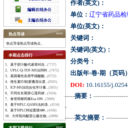
作者(英文)：
单位：
辽宁省药品检
单位(英文)：
more
热点导读
关键词：
·热点导读热点导读热点...
关键词(英文)：
more
本期点击排行
分类号：
1、基于胆汁酸代谢谱对自...
(7737)
2、UPLC-Q-TOF-MS法同时...
(7472)
出版年·卷·期（页码
3、基因毒性杂质甲磺酸酯...
(6752)
4、维生素D3软胶囊溶出度...
(6501)
DOI:
10.16155/j.0254
5、ICP-MS法结合化学计量...
(5851)
6、不同生长期穿心莲药材...
(5434)
-----
摘要：
-----------------
7、食管癌耐药株Eca-109/...
(5069)
8、基于HPLC-QAMS法的清...
(4534)
-
9、基于HPLC特征图谱4种...
(4166)
10、大环双内酯雷公藤生物...
(3898)
-----
英文摘要：
-----------
more
本期下载排行