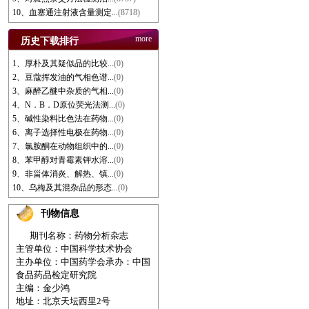
10、血塞通注射液含量测定...
(8718)
more
历史下载排行
1、厚朴及其疑似品的比较...
(0)
2、豆蔻挥发油的气相色谱...
(0)
3、麻醉乙醚中杂质的气相...
(0)
4、N．B．D原位荧光法测...
(0)
5、碱性染料比色法在药物...
(0)
6、离子选择性电极在药物...
(0)
7、氯胺酮在动物组织中的...
(0)
8、苯甲醇对青霉素钾水溶...
(0)
9、非甾体消炎、解热、镇...
(0)
10、乌梅及其混杂品的形态...
(0)
刊物信息
期刊名称：药物分析杂志
主管单位：中国科学技术协会
主办单位：中国药学会
承办：中国
食品药品检定研究院
主编：金少鸿
地址：北京天坛西里2号