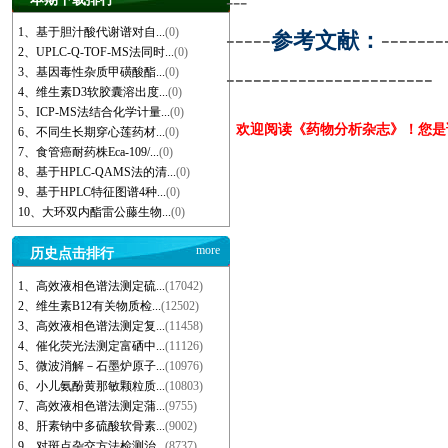
---
1、基于胆汁酸代谢谱对自...
(0)
-----
-------
参考文献：
2、UPLC-Q-TOF-MS法同时...
(0)
-----------------------
3、基因毒性杂质甲磺酸酯...
(0)
4、维生素D3软胶囊溶出度...
(0)
5、ICP-MS法结合化学计量...
(0)
欢迎阅读《药物分析杂志》！您
6、不同生长期穿心莲药材...
(0)
7、食管癌耐药株Eca-109/...
(0)
8、基于HPLC-QAMS法的清...
(0)
9、基于HPLC特征图谱4种...
(0)
10、大环双内酯雷公藤生物...
(0)
more
历史点击排行
1、高效液相色谱法测定硫...
(17042)
2、维生素B12有关物质检...
(12502)
3、高效液相色谱法测定复...
(11458)
4、催化荧光法测定富硒中...
(11126)
5、微波消解－石墨炉原子...
(10976)
6、小儿氨酚黄那敏颗粒质...
(10803)
7、高效液相色谱法测定蒲...
(9755)
8、肝素钠中多硫酸软骨素...
(9002)
9、对斑点杂交方法检测治...
(8737)