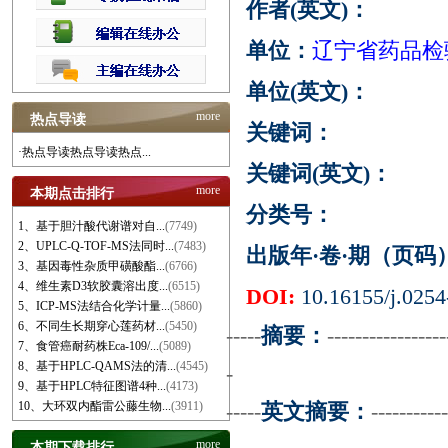
作者(英文)：
单位：
辽宁省药品检
单位(英文)：
more
热点导读
关键词：
·热点导读热点导读热点...
关键词(英文)：
more
本期点击排行
分类号：
1、基于胆汁酸代谢谱对自...
(7749)
2、UPLC-Q-TOF-MS法同时...
(7483)
出版年·卷·期（页码
3、基因毒性杂质甲磺酸酯...
(6766)
4、维生素D3软胶囊溶出度...
(6515)
DOI:
10.16155/j.0254
5、ICP-MS法结合化学计量...
(5860)
6、不同生长期穿心莲药材...
(5450)
-----
摘要：
-----------------
7、食管癌耐药株Eca-109/...
(5089)
8、基于HPLC-QAMS法的清...
(4545)
-
9、基于HPLC特征图谱4种...
(4173)
10、大环双内酯雷公藤生物...
(3911)
-----
英文摘要：
-----------
more
本期下载排行