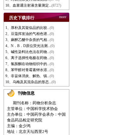
10、血塞通注射液含量测定...
(8727)
more
历史下载排行
1、厚朴及其疑似品的比较...
(0)
2、豆蔻挥发油的气相色谱...
(0)
3、麻醉乙醚中杂质的气相...
(0)
4、N．B．D原位荧光法测...
(0)
5、碱性染料比色法在药物...
(0)
6、离子选择性电极在药物...
(0)
7、氯胺酮在动物组织中的...
(0)
8、苯甲醇对青霉素钾水溶...
(0)
9、非甾体消炎、解热、镇...
(0)
10、乌梅及其混杂品的形态...
(0)
刊物信息
期刊名称：药物分析杂志
主管单位：中国科学技术协会
主办单位：中国药学会
承办：中国
食品药品检定研究院
主编：金少鸿
地址：北京天坛西里2号