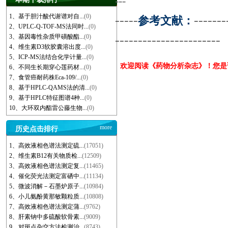
---
1、基于胆汁酸代谢谱对自...
(0)
-----
-------
参考文献：
2、UPLC-Q-TOF-MS法同时...
(0)
-----------------------
3、基因毒性杂质甲磺酸酯...
(0)
4、维生素D3软胶囊溶出度...
(0)
5、ICP-MS法结合化学计量...
(0)
欢迎阅读《药物分析杂志》！您
6、不同生长期穿心莲药材...
(0)
7、食管癌耐药株Eca-109/...
(0)
8、基于HPLC-QAMS法的清...
(0)
9、基于HPLC特征图谱4种...
(0)
10、大环双内酯雷公藤生物...
(0)
more
历史点击排行
1、高效液相色谱法测定硫...
(17051)
2、维生素B12有关物质检...
(12509)
3、高效液相色谱法测定复...
(11465)
4、催化荧光法测定富硒中...
(11134)
5、微波消解－石墨炉原子...
(10984)
6、小儿氨酚黄那敏颗粒质...
(10808)
7、高效液相色谱法测定蒲...
(9762)
8、肝素钠中多硫酸软骨素...
(9009)
9、对斑点杂交方法检测治...
(8743)