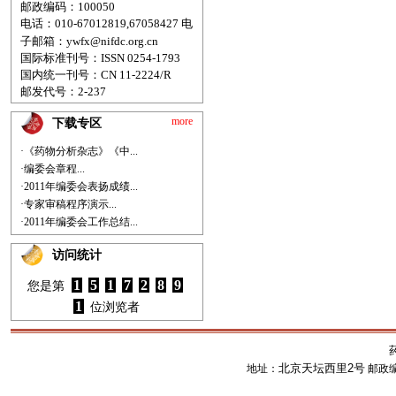
邮政编码：100050
电话：010-67012819,67058427
电
子邮箱：
ywfx@nifdc.org.cn
国际标准刊号：ISSN 0254-1793
国内统一刊号：CN 11-2224/R
邮发代号：2-237
more
下载专区
·《药物分析杂志》《中...
·编委会章程...
·2011年编委会表扬成绩...
·专家审稿程序演示...
·2011年编委会工作总结...
访问统计
1
5
1
7
2
8
9
您是第
1
位浏览者
北京天坛西里2号
地址：
邮政编