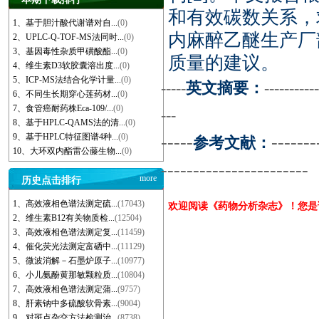
和有效碳数关系，
1、基于胆汁酸代谢谱对自...
(0)
内麻醉乙醚生产厂
2、UPLC-Q-TOF-MS法同时...
(0)
3、基因毒性杂质甲磺酸酯...
(0)
质量的建议。
4、维生素D3软胶囊溶出度...
(0)
5、ICP-MS法结合化学计量...
(0)
-----
英文摘要：
-----------
6、不同生长期穿心莲药材...
(0)
7、食管癌耐药株Eca-109/...
(0)
---
8、基于HPLC-QAMS法的清...
(0)
9、基于HPLC特征图谱4种...
(0)
-----
-------
参考文献：
10、大环双内酯雷公藤生物...
(0)
-----------------------
more
历史点击排行
1、高效液相色谱法测定硫...
(17043)
欢迎阅读《药物分析杂志》！您
2、维生素B12有关物质检...
(12504)
3、高效液相色谱法测定复...
(11459)
4、催化荧光法测定富硒中...
(11129)
5、微波消解－石墨炉原子...
(10977)
6、小儿氨酚黄那敏颗粒质...
(10804)
7、高效液相色谱法测定蒲...
(9757)
8、肝素钠中多硫酸软骨素...
(9004)
9、对斑点杂交方法检测治...
(8738)