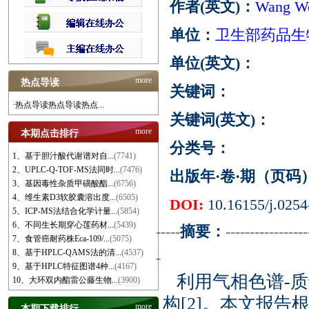
作者(英文)：
Wang We
单位：
卫生部药品生
单位(英文)：
more
热点导读
关键词：
·热点导读热点导读热点...
关键词(英文)：
more
本期点击排行
分类号：
1、基于胆汁酸代谢谱对自...
(7741)
2、UPLC-Q-TOF-MS法同时...
(7476)
出版年·卷·期（页码
3、基因毒性杂质甲磺酸酯...
(6756)
4、维生素D3软胶囊溶出度...
(6505)
DOI:
10.16155/j.0254
5、ICP-MS法结合化学计量...
(5854)
6、不同生长期穿心莲药材...
(5439)
-----
摘要：
-----------------
7、食管癌耐药株Eca-109/...
(5075)
8、基于HPLC-QAMS法的清...
(4537)
-
9、基于HPLC特征图谱4种...
(4167)
利用气相色谱-
10、大环双内酯雷公藤生物...
(3900)
构[2]。本文报
more
本期下载排行