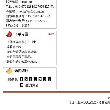
邮政编码：100050
电话：010-67012819,67058427
电
子邮箱：
ywfx@nifdc.org.cn
国际标准刊号：ISSN 0254-1793
国内统一刊号：CN 11-2224/R
邮发代号：2-237
more
下载专区
·《药物分析杂志》《中...
·编委会章程...
·2011年编委会表扬成绩...
·专家审稿程序演示...
·2011年编委会工作总结...
访问统计
1
5
1
5
9
3
3
您是第
8
位浏览者
北京天坛西里2号
地址：
邮政编