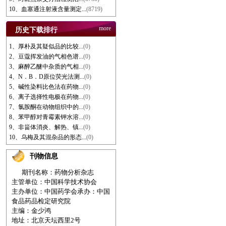
10、血塞通注射液含量测定...
(8719)
more
历史下载排行
1、厚朴及其疑似品的比较...
(0)
2、豆蔻挥发油的气相色谱...
(0)
3、麻醉乙醚中杂质的气相...
(0)
4、N．B．D原位荧光法测...
(0)
5、碱性染料比色法在药物...
(0)
6、离子选择性电极在药物...
(0)
7、氯胺酮在动物组织中的...
(0)
8、苯甲醇对青霉素钾水溶...
(0)
9、非甾体消炎、解热、镇...
(0)
10、乌梅及其混杂品的形态...
(0)
刊物信息
期刊名称：药物分析杂志
主管单位：中国科学技术协会
主办单位：中国药学会
承办：中国
食品药品检定研究院
主编：金少鸿
地址：北京天坛西里2号