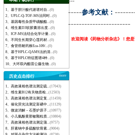
---
1、基于胆汁酸代谢谱对自...
(0)
-----
-------
参考文献：
2、UPLC-Q-TOF-MS法同时...
(0)
-----------------------
3、基因毒性杂质甲磺酸酯...
(0)
4、维生素D3软胶囊溶出度...
(0)
5、ICP-MS法结合化学计量...
(0)
欢迎阅读《药物分析杂志》！您
6、不同生长期穿心莲药材...
(0)
7、食管癌耐药株Eca-109/...
(0)
8、基于HPLC-QAMS法的清...
(0)
9、基于HPLC特征图谱4种...
(0)
10、大环双内酯雷公藤生物...
(0)
more
历史点击排行
1、高效液相色谱法测定硫...
(17043)
2、维生素B12有关物质检...
(12503)
3、高效液相色谱法测定复...
(11459)
4、催化荧光法测定富硒中...
(11129)
5、微波消解－石墨炉原子...
(10977)
6、小儿氨酚黄那敏颗粒质...
(10804)
7、高效液相色谱法测定蒲...
(9757)
8、肝素钠中多硫酸软骨素...
(9004)
9、对斑点杂交方法检测治...
(8738)