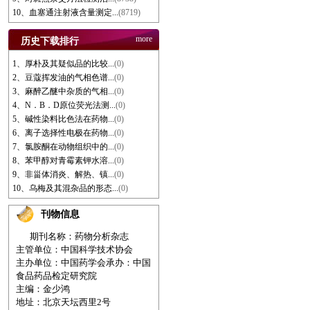
10、血塞通注射液含量测定...
(8719)
more
历史下载排行
1、厚朴及其疑似品的比较...
(0)
2、豆蔻挥发油的气相色谱...
(0)
3、麻醉乙醚中杂质的气相...
(0)
4、N．B．D原位荧光法测...
(0)
5、碱性染料比色法在药物...
(0)
6、离子选择性电极在药物...
(0)
7、氯胺酮在动物组织中的...
(0)
8、苯甲醇对青霉素钾水溶...
(0)
9、非甾体消炎、解热、镇...
(0)
10、乌梅及其混杂品的形态...
(0)
刊物信息
期刊名称：药物分析杂志
主管单位：中国科学技术协会
主办单位：中国药学会
承办：中国
食品药品检定研究院
主编：金少鸿
地址：北京天坛西里2号