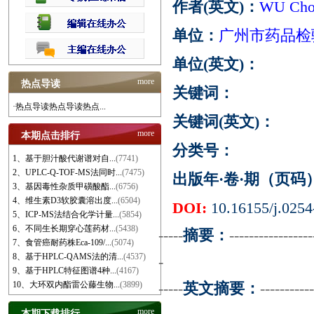
作者(英文)：
WU Chon
单位：
广州市药品检
单位(英文)：
more
热点导读
关键词：
·热点导读热点导读热点...
关键词(英文)：
more
本期点击排行
分类号：
1、基于胆汁酸代谢谱对自...
(7741)
2、UPLC-Q-TOF-MS法同时...
(7475)
出版年·卷·期（页码
3、基因毒性杂质甲磺酸酯...
(6756)
4、维生素D3软胶囊溶出度...
(6504)
DOI:
10.16155/j.0254
5、ICP-MS法结合化学计量...
(5854)
6、不同生长期穿心莲药材...
(5438)
-----
摘要：
-----------------
7、食管癌耐药株Eca-109/...
(5074)
8、基于HPLC-QAMS法的清...
(4537)
-
9、基于HPLC特征图谱4种...
(4167)
10、大环双内酯雷公藤生物...
(3899)
-----
英文摘要：
-----------
more
本期下载排行