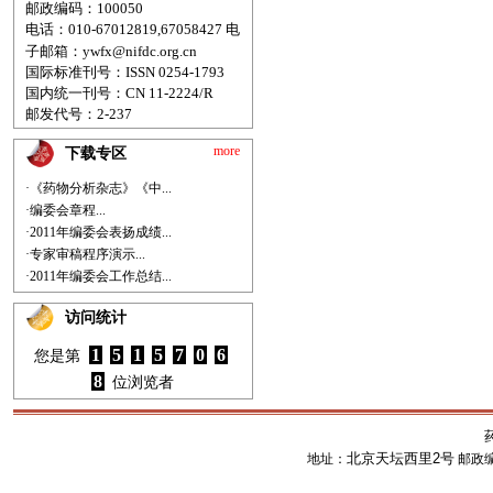
邮政编码：100050
电话：010-67012819,67058427
电
子邮箱：
ywfx@nifdc.org.cn
国际标准刊号：ISSN 0254-1793
国内统一刊号：CN 11-2224/R
邮发代号：2-237
more
下载专区
·《药物分析杂志》《中...
·编委会章程...
·2011年编委会表扬成绩...
·专家审稿程序演示...
·2011年编委会工作总结...
访问统计
1
5
1
5
7
0
6
您是第
8
位浏览者
北京天坛西里2号
地址：
邮政编